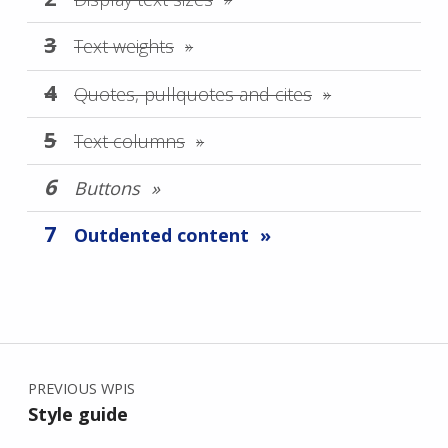
Text weights
Quotes, pullquotes and cites
Text columns
Buttons
Outdented content
Skip back to main navigation
Nawigacja wpisu
PREVIOUS WPIS
Style guide