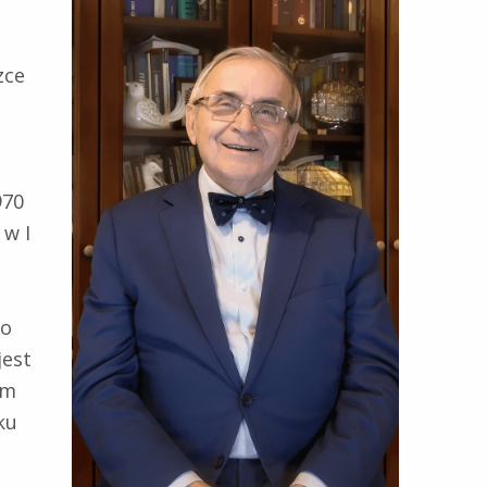
zce
970
 w I
ko
jest
em
ku