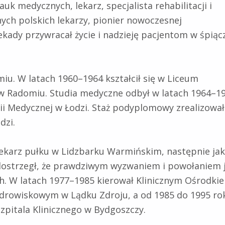
uk medycznych, lekarz, specjalista rehabilitacji i
nych polskich lekarzy, pionier nowoczesnej
dekady przywracał życie i nadzieję pacjentom w śpiąc
miu. W latach 1960–1964 kształcił się w Liceum
 w Radomiu. Studia medyczne odbył w latach 1964–1
 Medycznej w Łodzi. Staż podyplomowy zrealizował
dzi.
lekarz pułku w Lidzbarku Warmińskim, następnie ja
k dostrzegł, że prawdziwym wyzwaniem i powołaniem 
ch. W latach 1977–1985 kierował Klinicznym Ośrodki
zdrowiskowym w Lądku Zdroju, a od 1985 do 1995 ro
zpitala Klinicznego w Bydgoszczy.