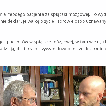
ia młodego pacjenta ze śpiączki mózgowej. To wyda
ie deklaruje walkę o życie i zdrowie osób uznawany
iąca pacjentów w śpiączce mózgowej, w tym wielu, któ
nadzieją, dla innych – żywym dowodem, że determinac