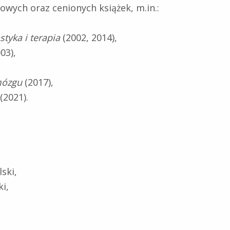
wych oraz cenionych książek, m.in.:
yka i terapia
(2002, 2014),
03),
mózgu
(2017),
(2021).
ski,
i,