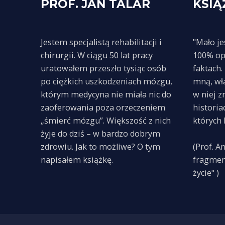
PROF. JAN TALAR
KSIĄ
Jestem specjalistą rehabilitacji i
"Mało je
chirurgii. W ciągu 50 lat pracy
100% op
uratowałem przeszło tysiąc osób
faktach.
po ciężkich uszkodzeniach mózgu,
mną, wła
którym medycyna nie miała nic do
w niej z
zaoferowania poza orzeczeniem
histori
„śmierć mózgu”. Większość z nich
których l
żyje do dziś – w bardzo dobrym
zdrowiu. Jak to możliwe? O tym
(Prof. A
napisałem książkę.
fragment
życie" )