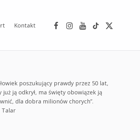
Facebook
Instagram
YouTube
Tik Tok
Portal X
rt
Kontakt
złowiek poszukujący prawdy przez 50 lat,
 już ją odkrył, ma święty obowiązek ją
awnić, dla dobra milionów chorych”.
 Talar