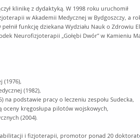
czył klinikę z dydaktyką. W 1998 roku uruchomił
zjoterapii w Akademii Medycznej w Bydgoszczy, a rok p
 pełnił funkcję dziekana Wydziału Nauk o Zdrowiu E
dek Neurofizjoterapii „Gołębi Dwór” w Kamieniu Ma
j (1976),
medycznej (1982),
) na podstawie pracy o leczeniu zespołu Sudecka,
cą oceny kręgosłupa pilotów wojskowych,
cznych (2004).
litacji i fizjoterapii, promotor ponad 20 doktorató