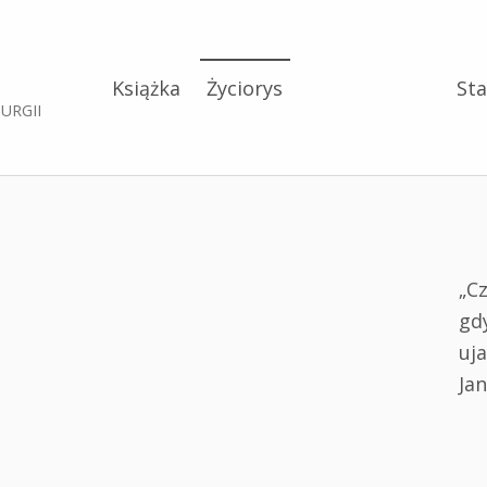
Książka
Życiorys
Sta
RURGII
„C
gdy
uj
Jan