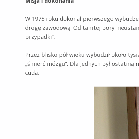
Misja i dokonania
W 1975 roku dokonał pierwszego wybudzen
drogę zawodową. Od tamtej pory nieustann
przypadki”.
Przez blisko pół wieku wybudził około tys
„śmierć mózgu”. Dla jednych był ostatnią 
cuda.