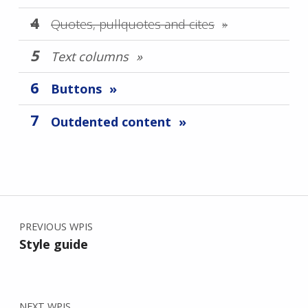
Quotes, pullquotes and cites
Text columns
Buttons
Outdented content
Skip back to main navigation
Nawigacja wpisu
PREVIOUS WPIS
Style guide
NEXT WPIS