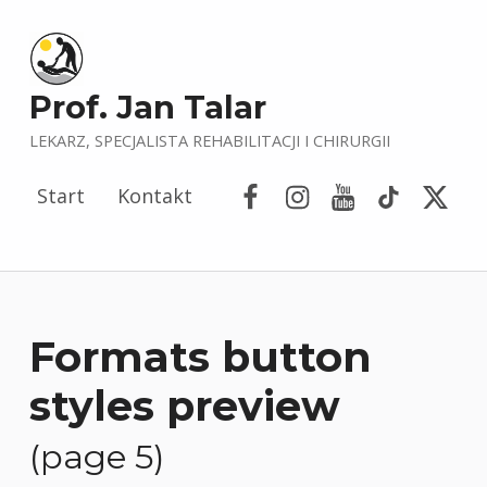
Prof. Jan Talar
LEKARZ, SPECJALISTA REHABILITACJI I CHIRURGII
Facebook
Instagram
YouTube
Tik Tok
Porta
Start
Kontakt
Formats button
styles preview
(page 5)