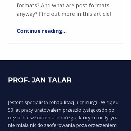
formats? And what are post formats
anyway? Find out more in this article!
“No post formats, how come?”
Continue reading
…
PROF. JAN TALAR
Jestem specjalistą rehabilitacji i chirurgii. W ciągu
50 lat pracy uratowałem przeszło tysiąc osób po
ciężkich uszkodzeniach mózgu, którym medycyna
nie miała nic do zaoferowania poza orzeczeniem