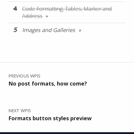
Code Formatting, Tables, Marker and
Address
Images and Galleries
Skip back to main navigation
Nawigacja wpisu
PREVIOUS WPIS
No post formats, how come?
NEXT WPIS
Formats button styles preview