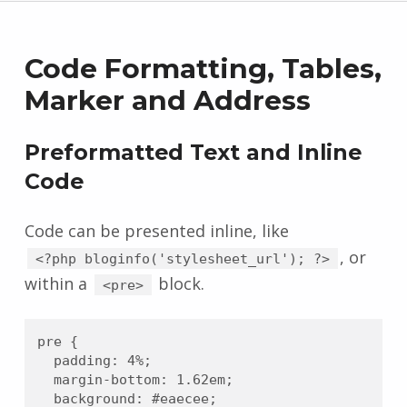
Code Formatting, Tables,
Marker and Address
Preformatted Text and Inline
Code
Code can be presented inline, like
, or
<?php bloginfo('stylesheet_url'); ?>
within a
block.
<pre>
pre {

	padding: 4%;

	margin-bottom: 1.62em;

	background: #eaecee;
