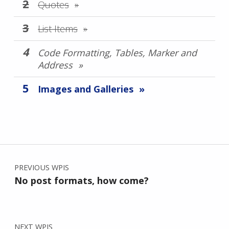
Quotes
List Items
Code Formatting, Tables, Marker and
Address
Images and Galleries
Skip back to main navigation
Nawigacja wpisu
PREVIOUS WPIS
No post formats, how come?
NEXT WPIS