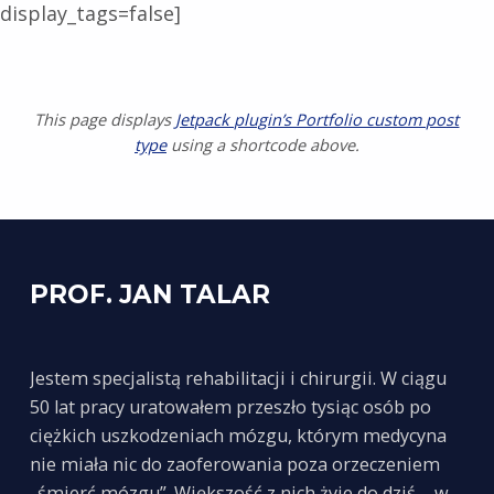
display_tags=false]
This page displays
Jetpack plugin’s Portfolio custom post
type
using a shortcode above.
Skip back to main navigation
PROF. JAN TALAR
Jestem specjalistą rehabilitacji i chirurgii. W ciągu
50 lat pracy uratowałem przeszło tysiąc osób po
ciężkich uszkodzeniach mózgu, którym medycyna
nie miała nic do zaoferowania poza orzeczeniem
„śmierć mózgu”. Większość z nich żyje do dziś – w