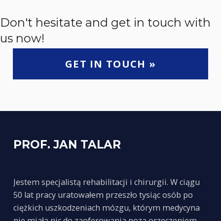
Don't hesitate and get in touch with
us now!
GET IN TOUCH »
Skip back to main navigation
PROF. JAN TALAR
Jestem specjalistą rehabilitacji i chirurgii. W ciągu
50 lat pracy uratowałem przeszło tysiąc osób po
ciężkich uszkodzeniach mózgu, którym medycyna
nie miała nic do zaoferowania poza orzeczeniem